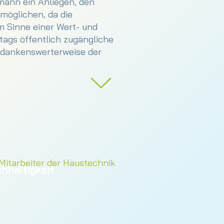
mann ein Anliegen, den
möglichen, da die
m Sinne einer Wert- und
tags öffentlich zugängliche
n dankenswerterweise der
erstellern und im Bereich
ten wir nicht nur unseren
ollwertige
Ernährung
trägt
bezogen gemeinsam
 verantwortungsvollen und
hhaltigkeit
d ökologische Basis.