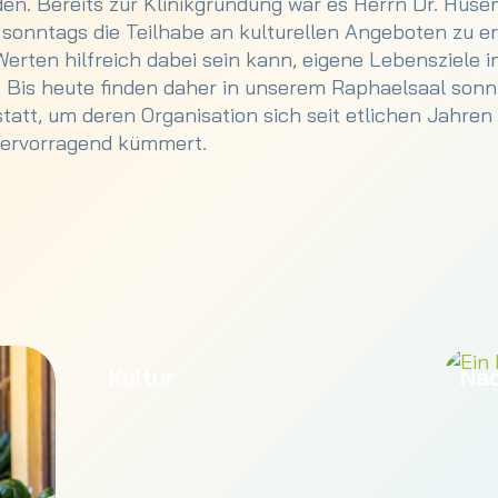
n. Bereits zur Klinikgründung war es Herrn Dr. Huse
sonntags die Teilhabe an kulturellen Angeboten zu er
erten hilfreich dabei sein kann, eigene Lebensziele i
. Bis heute finden daher in unserem Raphaelsaal sonn
tatt, um deren Organisation sich seit etlichen Jahre
ervorragend kümmert.
ger Lebensmittel, die in aller Regel von regionalen H
zusätzlich aus biologischem Landbau stammen, möch
 Wertschätzung entgegenbringen. Eine gesunde und v
ei ist es uns wichtig, dass die Mahlzeiten stations
nder auf den Stationen zu stärken.
Klinik viel Wert auf
Nachhaltigkeit
, denn durch einen
Kultur
Nac
en Ressourcen erhalten wir unsere wirtschaftliche un