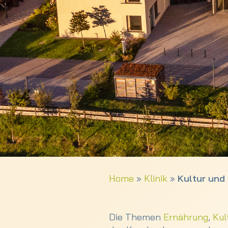
Home
»
Klinik
»
Kultur und
Die Themen
Ernährung
,
Kul