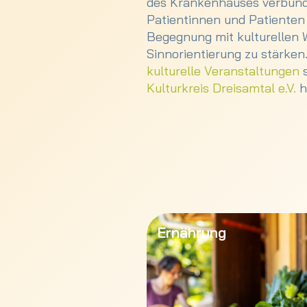
des Krankenhauses verbunde
Patientinnen und Patienten 
Begegnung mit kulturellen W
Sinnorientierung zu stärken
kulturelle Veranstaltungen
s
Kulturkreis Dreisamtal e.V.
h
Durch den Einsatz hochwerti
von Gemüse und Obst meist 
Patientinnen und Patienten
auch zur Gesundung bei. Dab
stattfinden, um das Miteina
Wir legen seit Gründung der 
Ernährung
respektvollen Umgang mit d