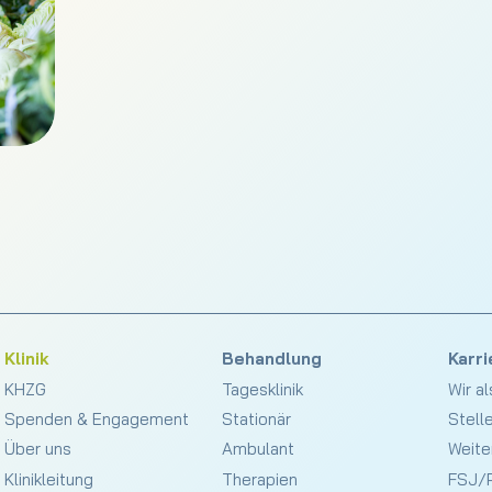
Klinik
Behandlung
Karri
KHZG
Tagesklinik
Wir a
Spenden & Engagement
Stationär
Stell
Über uns
Ambulant
Weite
Klinikleitung
Therapien
FSJ/P