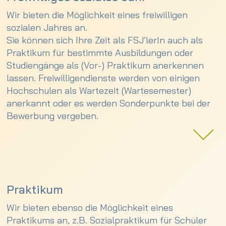
Wir bieten die Möglichkeit eines freiwilligen
sozialen Jahres an.
Sie können sich Ihre Zeit als FSJ’lerIn auch als
Praktikum für bestimmte Ausbildungen oder
Studiengänge als (Vor-) Praktikum anerkennen
lassen. Freiwilligendienste werden von einigen
Hochschulen als Wartezeit (Wartesemester)
anerkannt oder es werden Sonderpunkte bei der
Bewerbung vergeben.
Voraussetzungen für ein FSJ bei uns:
• Sie haben die Vollzeitschulpflicht erfüllt und sind
in keinem Studiengang immatrikuliert
• Das Mindestalter für ein FSJ bei uns beträgt 17
Jahre und endet mit dem 26. Lebensjahr
Praktikum
• Die Mindestdauer für ein FSJ in unserem Haus
Wir bieten ebenso die Möglichkeit eines
sind 6 bis 12 Monate.
Praktikums an, z.B. Sozialpraktikum für Schüler
• Der reguläre Beginn ist am 1. September