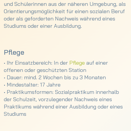
und Schülerinnen aus der näheren Umgebung, als
• Individuelle Absprachen über Dauer, Anfangs-
Orientierungsmöglichkeit für einen sozialen Beruf
und Endzeiten sind möglich
oder als geforderten Nachweis während eines
Studiums oder einer Ausbildung.
Unser Kooperationspartner für den
Vertragsabschluss und die Betreuung außerhalb
unseres Krankenhauses ist der
EOS
Erlebnispädagogik e.V.
. Dort erhalten Sie alle
Pflege
Informationen rund um ein FSJ in unserem Haus.
• Ihr Einsatzbereich: In der
Pflege
auf einer
Für eine Bewerbung wenden Sie sich bitte dorthin.
offenen oder geschützten Station
Sie können uns aber auch vorher in einem
• Dauer: mind. 2 Wochen bis zu 3 Monaten
Gespräch kennenlernen in dem Sie sich mit
• Mindestalter: 17 Jahre
unserer
Pflegedienstleitung
in Verbindung setzen.
• Praktikumsformen: Sozialpraktikum innerhalb
der Schulzeit, vorzulegender Nachweis eines
Erfahrungsberichte finden Sie hier.
Praktikums während einer Ausbildung oder eines
Studiums